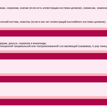
, сериалам, книгам (если есть иллюстрации костюма целиком), комиксам, знаменито
еский костюм, новеллы (если в них нет иллюстраций косплейного костюма целиком), 
дорам, донхуа, сериалов и вокалоиды.
лноценной танцевальной или театрализованной составляющей (например, k-pop танец