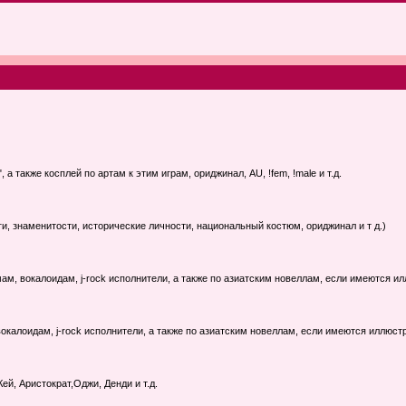
а также косплей по артам к этим играм, ориджинал, AU, !fem, !male и т.д.
, знаменитости, исторические личности, национальный костюм, ориджинал и т д.)
м, вокалоидам, j-rock исполнители, а также по азиатским новеллам, если имеются и
окалоидам, j-rock исполнители, а также по азиатским новеллам, если имеются иллюст
й, Аристократ,Оджи, Денди и т.д.