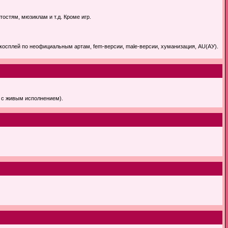
стям, мюзиклам и т.д. Кроме игр.
косплей по неофициальным артам, fem-версии, male-версии, хуманизация, AU(АУ).
 с живым исполнением).