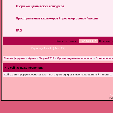
Жюри несценических конкурсов
Прослушивание караокеров / просмотр сценок /танцев
FAQ
Показать темы за:
Поле сорт
Страница
1
из
1
[ Тем: 13 ]
Список форумов
»
Архив
»
Тогучи-2017
»
Организационные вопросы
»
Оргвопросы 
Кто сейчас на конференции
Сейчас этот форум просматривают: нет зарегистрированных пользователей и гости: 1
De
Ру