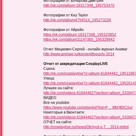
Фотографии от Бочарова Дмитрия
http://vk.com/album-16317348_195753470
Фотографии от Key Taylor
http://vk.com/album4754514_195273226
Фотографии от Айрейн
https://vk.com/album-16317348_195323852
https://vk.com/album31147365_195329942
Отчет Мицкевич Сергей - онлайн журнал Анимаг
http://www.animag.ru/konvent/toguchi-2014
Отчет от аккредитации CosplayLIVE
Сцена:
http://vk.com/cosplaylive?z=album-61844462_1951198
Улица:
http://vk.com/cosplaylive?z=album-61844462_1952614
Лучшее на сайте:
http://vk.com/videos-61844462?section=album_533947
ВИДЕО
Все на youtube:
https://www.youtube.com/playlist?list=P ... 8fkQB5C0uI
Некоторые в Вконтакте:
http://vk.com/videos-61844462?section=album_533947
ОТЧЕТ на сайте:
http://cosplaylive.ru//news/Otchyot-o-T ... 2014.phtml