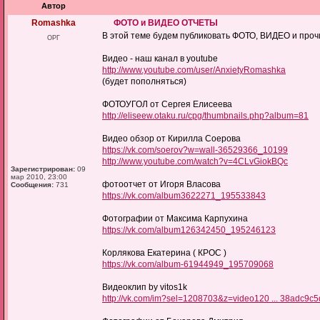
Автор
Romashka
ФОТО и ВИДЕО ОТЧЕТЫ
В этой теме будем публиковать ФОТО, ВИДЕО и проч
ОРГ
Видео - наш канал в youtube
http://www.youtube.com/user/AnxietyRomashka
(будет пополняться)
ФОТОУГОЛ от Сергея Елисеева
http://eliseew.otaku.ru/cpg/thumbnails.php?album=81
Видео обзор от Кирилла Соерова
https://vk.com/soerov?w=wall-36529366_10199
http://www.youtube.com/watch?v=4CLvGiokBQc
Зарегистрирован:
09
мар 2010, 23:00
фотоотчет от Игоря Власова
Сообщения:
731
https://vk.com/album3622271_195533843
Фотографии от Максима Карпухина
https://vk.com/album126342450_195246123
Корлякова Екатерина ( КРОС )
https://vk.com/album-61944949_195709068
Видеоклип by vitos1k
http://vk.com/im?sel=1208703&z=video120 ... 38adc9c