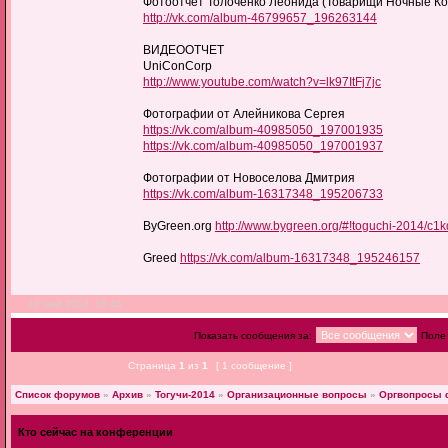
Фотоотчет Толоченко Леонида (Товарищи Ночные Ко
http://vk.com/album-46799657_196263144
ВИДЕООТЧЕТ
UniConCorp
http://www.youtube.com/watch?v=lk97ItFj7jc
Фотографии от Алейникова Сергея
https://vk.com/album-40985050_197001935
https://vk.com/album-40985050_197001937
Фотографии от Новоселова Дмитрия
https://vk.com/album-16317348_195206733
ByGreen.org
http://www.bygreen.org/#!toguchi-2014/c1
Greed
https://vk.com/album-16317348_195246157
19 май 2014, 16:45
Показать сообщения за:
Поле
Страница
1
из
1
[ 1 сообщение ]
Список форумов
»
Архив
»
Тогучи-2014
»
Организационные вопросы
»
Оргвопросы 
Кто сейчас на конференции