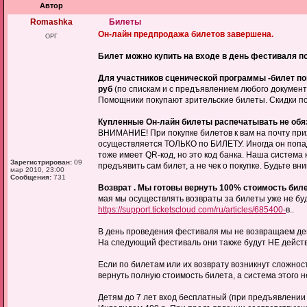
Автор
Romashka
Билеты
Он-лайн предпродажа билетов завершена.
ОРГ
Билет можно купить на входе в день фестиваля по
Для участников сценической программы -билет поку
руб
(по спискам и с предъявлением любого документа
Помощники покупают зрительские билеты. Скидки п
Купленные Он-лайн билеты распечатывать не обяз
ВНИМАНИЕ! При покупке билетов к вам на почту прихо
осуществляется ТОЛЬКО по БИЛЕТУ. Иногда он попадае
тоже имеет QR-код, но это код банка. Наша система
Зарегистрирован:
09
предъявить сам билет, а не чек о покупке. Будьте вн
мар 2010, 23:00
Сообщения:
731
Возврат . Мы готовы вернуть 100% стоимость биле
мая мы осуществлять возвраты за билеты уже не бу
https://support.ticketscloud.com/ru/articles/685400-
в..
В день проведения фестиваля мы не возвращаем де
На следующий фестиваль они также будут НЕ дейст
Если по билетам или их возврату возникнут сложнос
вернуть полную стоимость билета, а система этого не
Детям до 7 лет вход бесплатный (при предъявлении 