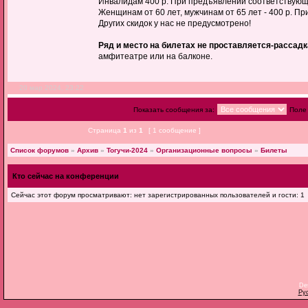
Инвалидам 400 р. При предъявлении соответствующи
Женщинам от 60 лет, мужчинам от 65 лет - 400 р. П
Других скидок у нас не предусмотрено!
Ряд и место на билетах не проставляется-рассад
амфитеатре или на балконе.
20 мар 2024, 23:22
Показать сообщения за:
Поле
Страница
1
из
1
[ 1 сообщение ]
Список форумов
»
Архив
»
Тогучи-2024
»
Организационные вопросы
»
Билеты
Кто сейчас на конференции
Сейчас этот форум просматривают: нет зарегистрированных пользователей и гости: 1
De
Ру