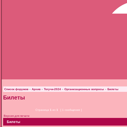
Список форумов
»
Архив
»
Тогучи-2024
»
Организационные вопросы
»
Билеты
Билеты
Страница
1
из
1
[ 1 сообщение ]
Версия для печати
Билеты