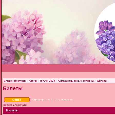
Список форумов
»
Архив
»
Тогучи-2024
»
Организационные вопросы
»
Билеты
Билеты
Страница
1
из
1
[ 1 сообщение ]
Версия для печати
Билеты