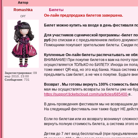
Автор
Romashka
Билеты
Он-лайн предпродажа билетов завершена.
ОРГ
Билет можно купить на входе в день фестиваля по
Для участников сценической программы -билет поку
руб
(по спискам и с предъявлением любого документа
Помощники покупают зрительские билеты. Скидки п
Купленные Он-лайн билеты распечатывать не обяз
ВНИМАНИЕ! При покупке билетов к вам на почту прихо
осуществляется ТОЛЬКО по БИЛЕТУ. Иногда он попадае
тоже имеет QR-код, но это код банка. Наша система
Зарегистрирован:
09
предъявить сам билет, а не чек о покупке. Будьте вн
мар 2010, 23:00
Сообщения:
731
Возврат . Мы готовы вернуть 100% стоимость биле
мая мы осуществлять возвраты за билеты уже не бу
https://support.ticketscloud.com/ru/articles/685400-
в..
В день проведения фестиваля мы не возвращаем де
На следующий фестиваль они также будут НЕ дейст
Если по билетам или их возврату возникнут сложнос
вернуть полную стоимость билета, а система этого не
Детям до 7 лет вход бесплатный (при предъявлении 