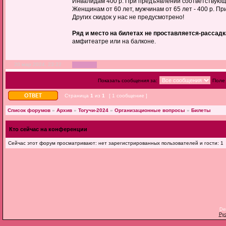
Инвалидам 400 р. При предъявлении соответствующи
Женщинам от 60 лет, мужчинам от 65 лет - 400 р. П
Других скидок у нас не предусмотрено!
Ряд и место на билетах не проставляется-рассад
амфитеатре или на балконе.
20 мар 2024, 23:22
Показать сообщения за:
Поле
Страница
1
из
1
[ 1 сообщение ]
Список форумов
»
Архив
»
Тогучи-2024
»
Организационные вопросы
»
Билеты
Кто сейчас на конференции
Сейчас этот форум просматривают: нет зарегистрированных пользователей и гости: 1
De
Ру