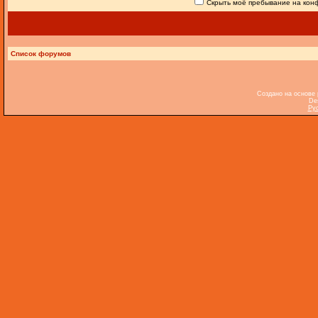
Скрыть моё пребывание на конф
Список форумов
Создано на основе
De
Ру