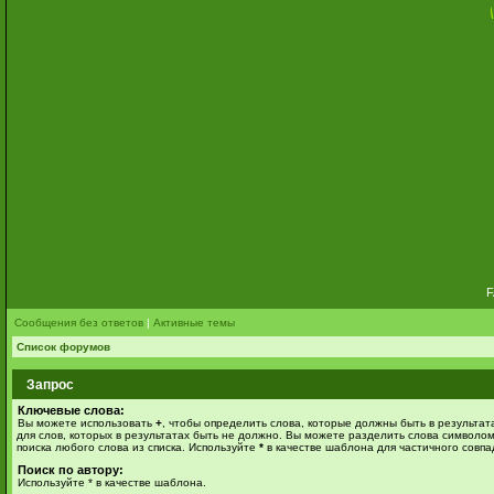
Сообщения без ответов
|
Активные темы
Список форумов
Запрос
Ключевые слова:
Вы можете использовать
+
, чтобы определить слова, которые должны быть в результат
для слов, которых в результатах быть не должно. Вы можете разделить слова символо
поиска любого слова из списка. Используйте
*
в качестве шаблона для частичного совпа
Поиск по автору:
Используйте * в качестве шаблона.