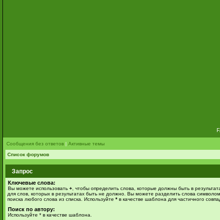
Сообщения без ответов
|
Активные темы
Список форумов
Запрос
Ключевые слова:
Вы можете использовать
+
, чтобы определить слова, которые должны быть в результат
для слов, которых в результатах быть не должно. Вы можете разделить слова символо
поиска любого слова из списка. Используйте
*
в качестве шаблона для частичного совпа
Поиск по автору:
Используйте * в качестве шаблона.