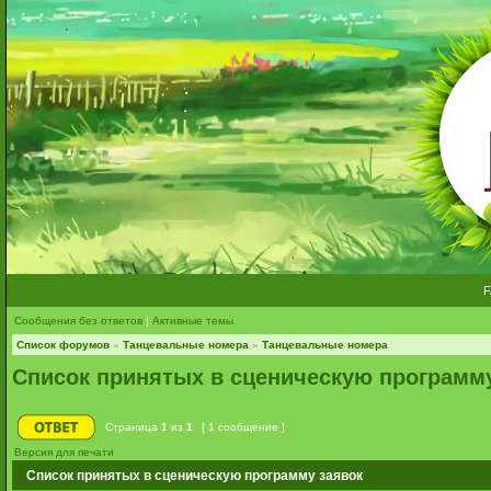
Сообщения без ответов
|
Активные темы
Список форумов
»
Танцевальные номера
»
Танцевальные номера
Список принятых в сценическую программ
Страница
1
из
1
[ 1 сообщение ]
Версия для печати
Список принятых в сценическую программу заявок