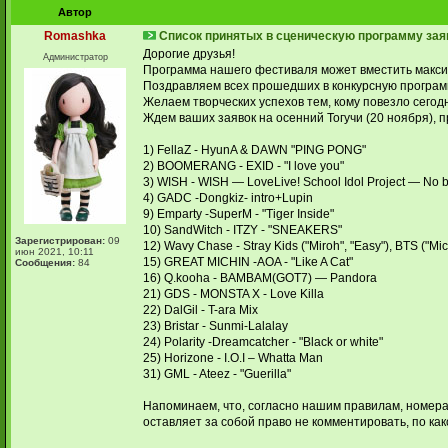
Автор
Romashka
Список принятых в сценическую программу зая
Дорогие друзья!
Администратор
Программа нашего фестиваля может вместить макси
Поздравляем всех прошедших в конкурсную програм
Желаем творческих успехов тем, кому повезло сегодн
Ждем ваших заявок на осенний Тогучи (20 ноября), п
1) FellaZ - HyunA & DAWN "PING PONG"
2) BOOMERANG - EXID - "I love you"
3) WISH - WISH — LoveLive! School Idol Project — No b
4) GADC -Dongkiz- intro+Lupin
9) Emparty -SuperM - "Tiger Inside"
10) SandWitch - ITZY - "SNEAKERS"
Зарегистрирован:
09
12) Wavy Chase - Stray Kids ("Miroh", "Easy"), BTS ("Mic 
июн 2021, 10:11
15) GREAT MICHIN -AOA - "Like A Cat"
Сообщения:
84
16) Q.kooha - BAMBAM(GOT7) — Pandora
21) GDS - MONSTA X - Love Killa
22) DalGil - T-ara Mix
23) Bristar - Sunmi-Lalalay
24) Polarity -Dreamcatcher - "Black or white"
25) Horizone - I.O.I – Whatta Man
31) GML - Ateez - "Guerilla"
Напоминаем, что, согласно нашим правилам, номера
оставляет за собой право не комментировать, по ка