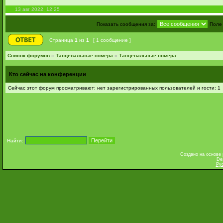
13 авг 2022, 12:25
Показать сообщения за:
Поле
Страница
1
из
1
[ 1 сообщение ]
Список форумов
»
Танцевальные номера
»
Танцевальные номера
Кто сейчас на конференции
Сейчас этот форум просматривают: нет зарегистрированных пользователей и гости: 1
Найти:
Создано на основе
De
Ру