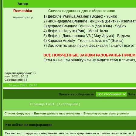
Автор
Romashka
Список поданных для отбора заявок
1) Дефиле Убийца Акамеи (Эсдес) - Yukiko
Администратор
2) Чиби-дефиле Влияние Геншина (Венти) - Kseniaaf
3) дефиле Влияние Геншина (Чун Юнь) - SlyFox
4) Дефиле Наруто (Рин) - Messi_lazur
5) Дефиле Данганронпа V3 ( Миу Ирума) - Ведьма
6) Караоке Anxiety - "You must love me" (Эвита)
7) Заключительная песня фестиваля Танцуют все от Ju
ВСЕ ПОЛУЧЕННЫЕ ЗАЯВКИ РАЗОБРАНЫ- ПРИЕМ 
Если вы нашли ошибку или не видите себя в списках
Зарегистрирован:
09
июн 2021, 10:11
Сообщения:
84
16 июл 2022, 20:46
Показать сообщения за:
Поле
Страница
1
из
1
[ 1 сообщение ]
Список форумов
»
Внеконкурсные выступления
»
Внеконкурсные выступления
Кто сейчас на конференции
Сейчас этот форум просматривают: нет зарегистрированных пользователей и гости: 1