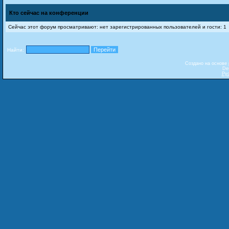
Кто сейчас на конференции
Сейчас этот форум просматривают: нет зарегистрированных пользователей и гости: 1
Найти:
Создано на основе
De
Ру