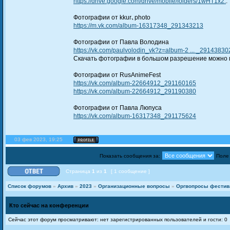
https://drive.google.com/drive/mobile/folders/1wHT1x2.
.
Фотографии от kkur､photo
https://m.vk.com/album-16317348_291343213
Фотографии от Павла Володина
https://vk.com/paulvolodin_vk?z=album-2 ... _29143830
Скачать фотографии в большом разрешение можно 
Фотографии от RusAnimeFest
https://vk.com/album-22664912_291160165
https://vk.com/album-22664912_291190380
Фотографии от Павла Люпуса
https://vk.com/album-16317348_291175624
03 фев 2023, 19:25
Показать сообщения за:
Поле
Страница
1
из
1
[ 1 сообщение ]
Список форумов
»
Архив
»
2023
»
Организационные вопросы
»
Оргвопросы фестива
Кто сейчас на конференции
Сейчас этот форум просматривают: нет зарегистрированных пользователей и гости: 0