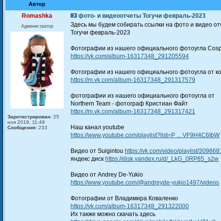
Автор
Romashka
фото‑ и видеоотчеты Тогучи февраль-2023
Здесь мы будем собирать ссылки на фото и видео о
Администратор
Тогучи февраль-2023
Фотографии из нашего официального фотоугла Cos
https://vk.com/album-16317348_291205594
Фотографии из нашего официального фотоугла от к
https://m.vk.com/album-16317348_291317579
фотографии из нашего официального фотоугла от
Northern Team - фотограф Кристиан Файт
https://m.vk.com/album-16317348_291317421
Зарегистрирован:
25
ноя 2019, 11:49
Наш канал youtube
Сообщения:
233
https://www.youtube.com/playlist?list=P ... VF9H4C6IbW
Видео от Suigintou
https://vk.com/video/playlist/3098
яндекс диск
https://disk.yandex.ru/d/_LkG_0RP85_s2w
Видео от Andrey De-Yukio
https://www.youtube.com/@andreyde-yukio1497/videos
Фотографии от Владимира Коваленко
https://vk.com/album-16317348_291322000
Их также можно скачать здесь